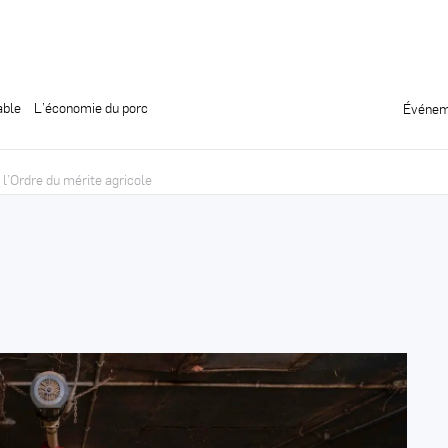
able
L’économie du porc
Événem
l’Ordre du mérite agricole