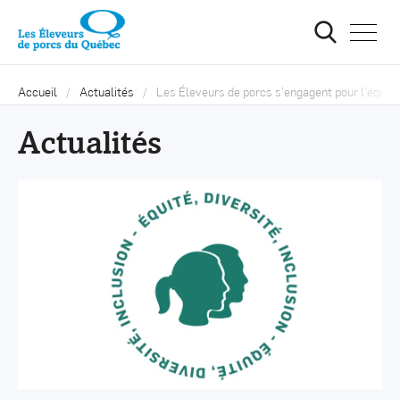
Ouvrir
la
navigat
du
site
Accueil
Actualités
Les Éleveurs de porcs s’engagent pour l’équité, 
Actualités