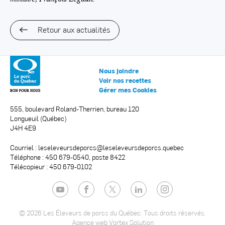
Retour aux actualités
Nous joindre
Voir nos recettes
Gérer mes Cookies
555, boulevard Roland-Therrien, bureau 120
Longueuil (Québec)
J4H 4E9
Courriel :
leseleveursdeporcs@leseleveursdeporcs.quebec
Téléphone : 450 679-0540, poste 8422
Télécopieur : 450 679-0102
YouTube
Facebook
Twitter
LinkedIn
Instagram
© 2026 Les Éleveurs de porcs du Québec.
Tous droits réservés.
Agence web
Vortex Solution