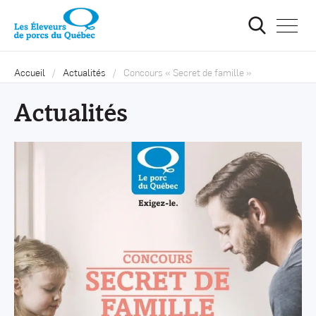
Ouvrir
la
navigat
du
site
Accueil
Actualités
Concours « Secret de famille »
Actualités