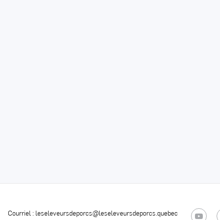
0
Courriel :
leseleveursdeporcs@leseleveursdeporcs.quebec
YouTube