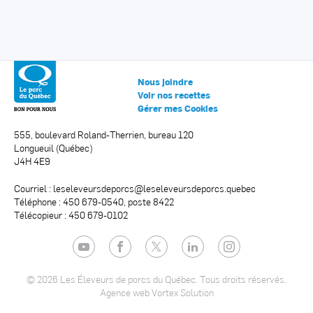
Nous joindre
Voir nos recettes
Gérer mes Cookies
555, boulevard Roland-Therrien, bureau 120
Longueuil (Québec)
J4H 4E9
Courriel :
leseleveursdeporcs@leseleveursdeporcs.quebec
Téléphone : 450 679-0540, poste 8422
Télécopieur : 450 679-0102
YouTube
Facebook
Twitter
LinkedIn
Instagram
© 2026 Les Éleveurs de porcs du Québec.
Tous droits réservés.
Agence web
Vortex Solution