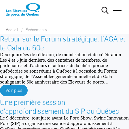
Ouvrir
la
navigat
du
site
Accueil
Événements
Retour sur le Forum stratégique, l’AGA et
le Gala du 60e
Deux journées de réflexion, de mobilisation et de célébration
Les 4 et 5 juin derniers, des centaines de membres, de
partenaires et d’acteurs et actrices de la filière porcine
québécoise se sont réunis à Québec à l’occasion du Forum
stratégique, de l’Assemblée générale annuelle et du Gala
soulignant le 60e anniversaire des Éleveurs de porcs…
Voir plus
Une première session
d’approfondissement du SIP au Québec
Le 9 décembre, tout juste avant Le Porc Show, Swine Innovation
Porc (SIP) a organisé une séance d’approfondissement à
Québec, la première tenue au Québec. L’activité reprenait le