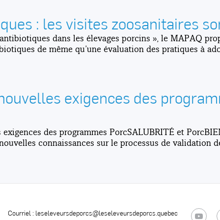
iques : les visites zoosanitaires s
 antibiotiques dans les élevages porcins », le MAPAQ propo
ntibiotiques de même qu’une évaluation des pratiques à ad
x nouvelles exigences des progr
lles exigences des programmes PorcSALUBRITÉ et PorcBI
 nouvelles connaissances sur le processus de validation d
0
Courriel :
leseleveursdeporcs@leseleveursdeporcs.quebec
YouTube