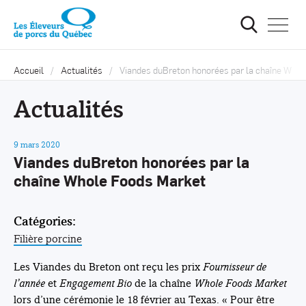
Ouvrir
la
navigat
du
site
Accueil
Actualités
Viandes duBreton honorées par la chaîne Who
Actualités
9 mars 2020
Viandes duBreton honorées par la
chaîne Whole Foods Market
Catégories:
Filière porcine
Les Viandes du Breton ont reçu les prix
Fournisseur de
l’année
et
Engagement Bio
de la chaîne
Whole Foods Market
lors d’une cérémonie le 18 février au Texas. « Pour être