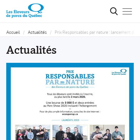
Ouvrir
la
navigat
du
site
Accueil
Actualités
Prix Responsables par nature : lancement de l’
Actualités