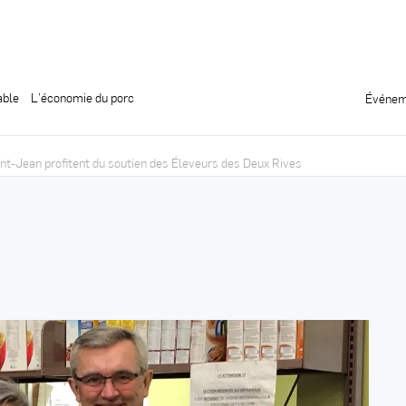
able
L’économie du porc
Événem
-Jean profitent du soutien des Éleveurs des Deux Rives