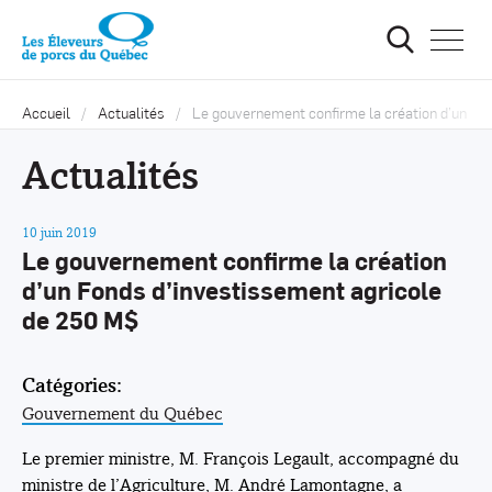
Ouvrir
la
navigat
du
site
Accueil
Actualités
Le gouvernement confirme la création d’un Fo
Actualités
10 juin 2019
Le gouvernement confirme la création
d’un Fonds d’investissement agricole
de 250 M$
Catégories:
Gouvernement du Québec
Le premier ministre, M. François Legault, accompagné du
ministre de l’Agriculture, M. André Lamontagne, a