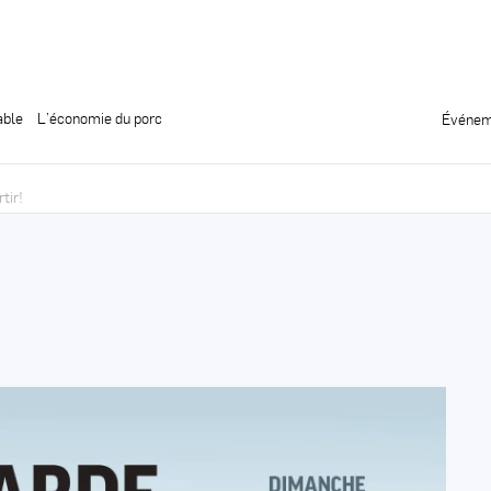
able
L’économie du porc
Événem
tir!