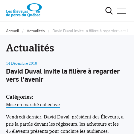
Ouvrir
la
navigat
du
site
Accueil
Actualités
David Duval invite la filière à regarder vers l’av
Actualités
14 Décembre 2018
David Duval invite la filière à regarder
vers l’avenir
Catégories:
Mise en marché collective
Vendredi dernier, David Duval, président des Éleveurs, a
pris la parole devant les régisseurs, les acheteurs et les
45 éleveurs présents pour conclure les audiences.