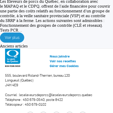
Les Éleveurs de porcs du Québec, en collaboration avec
le MAPAQ et le CDPQ, offrent de l’aide financière pour couvrir
une partie des coûts relatifs au fonctionnement d’un groupe de
contrôle, à la veille sanitaire provinciale (VSP) et au contrôle
du SRRP à la ferme. Les actions suivantes sont admissibles :
Fonctionnement des groupes de contrôle (CLÉ et réseaux).
Tests PCR…
Voir plus
Navigation
Anciens articles
des
Nous joindre
articles
Voir nos recettes
Gérer mes Cookies
555, boulevard Roland-Therrien, bureau 120
Longueuil (Québec)
J4H 4E9
Courriel :
leseleveursdeporcs@leseleveursdeporcs.quebec
Téléphone : 450 679-0540, poste 8422
Télécopieur : 450 679-0102