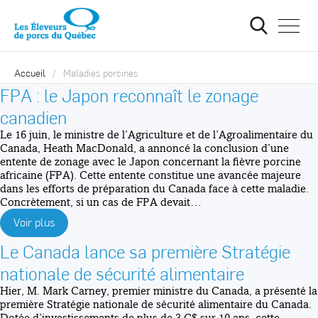
Ouvrir
la
navigat
du
site
Accueil
Maladies porcines
FPA : le Japon reconnaît le zonage
canadien
Le 16 juin, le ministre de l’Agriculture et de l’Agroalimentaire du
Canada, Heath MacDonald, a annoncé la conclusion d’une
entente de zonage avec le Japon concernant la fièvre porcine
africaine (FPA). Cette entente constitue une avancée majeure
dans les efforts de préparation du Canada face à cette maladie.
Concrètement, si un cas de FPA devait…
Voir plus
Le Canada lance sa première Stratégie
nationale de sécurité alimentaire
Hier, M. Mark Carney, premier ministre du Canada, a présenté la
première Stratégie nationale de sécurité alimentaire du Canada.
Dotée d’investissements de plus de 3 G$ sur 10 ans, cette