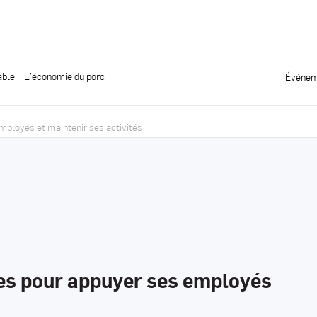
able
L’économie du porc
Événem
ployés et maintenir ses activités
es pour appuyer ses employés
s